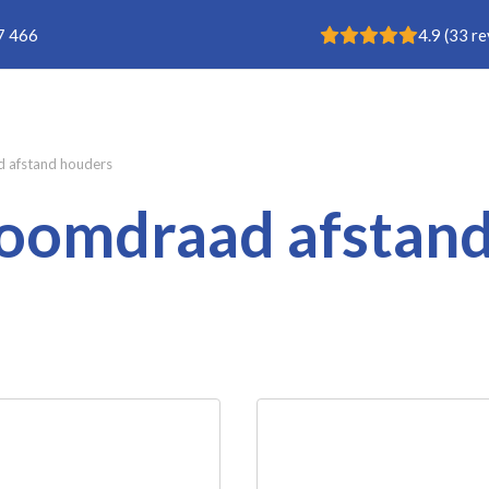
Rating: 4.9
7 466
4.9
(
33
re
Buisklem
 afstand houders
oomdraad afstan