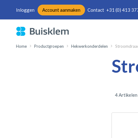
Inloggen
Account aanmaken
Contact
+31 (0) 413 37
Ga
naar
de
inhoud
Home
Productgroepen
Hekwerkonderdelen
Stroomdraad
Str
4
Artikelen