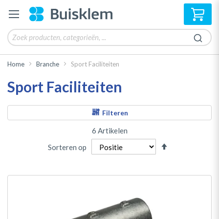
Win
Home
Branche
Sport Faciliteiten
Sport Faciliteiten
Filteren
6
Artikelen
Van
Sorteren op
hoog
naar
laag
sorteren