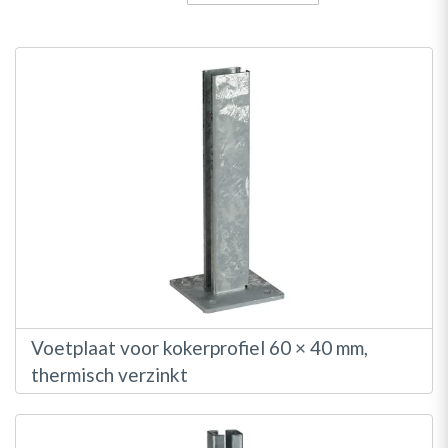
hoog
naar
laag
sorteren
Voetplaat voor kokerprofiel 60 × 40 mm,
thermisch verzinkt