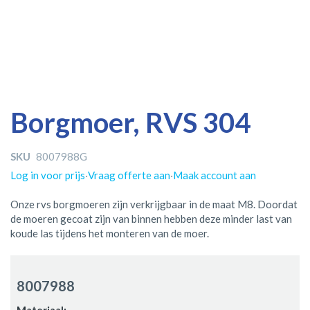
Ga
Ga
Borgmoer, RVS 304
naar
naar
het
het
einde
begin
SKU
8007988G
van
van
Log in voor prijs
·
Vraag offerte aan
·
Maak account aan
de
de
afbeeldingen-
afbeeldingen-
Onze rvs borgmoeren zijn verkrijgbaar in de maat M8. Doordat
gallerij
gallerij
de moeren gecoat zijn van binnen hebben deze minder last van
koude las tijdens het monteren van de moer.
Gegroepeerde
productitems
8007988