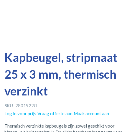
Ga
Ga
Kapbeugel, stripmaat
naar
naar
het
het
25 x 3 mm, thermisch
einde
begin
van
van
de
de
verzinkt
afbeeldingen-
afbeeldingen-
gallerij
gallerij
SKU
2801922G
Log in voor prijs
·
Vraag offerte aan
·
Maak account aan
Thermisch verzinkte kapbeugels zijn zowel geschikt voor