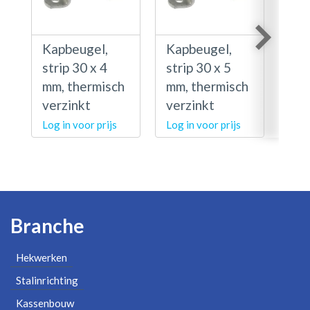
Kapbeugel,
Kapbeugel,
Kap
strip 30 x 4
strip 30 x 5
str
mm, thermisch
mm, thermisch
mm,
verzinkt
verzinkt
ver
Log in voor prijs
Log in voor prijs
Log 
Branche
Hekwerken
Stalinrichting
Kassenbouw