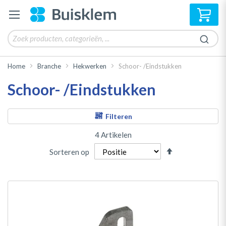
Win
Home
Branche
Hekwerken
Schoor- /Eindstukken
Schoor- /Eindstukken
Filteren
4
Artikelen
Van
Sorteren op
hoog
naar
laag
sorteren