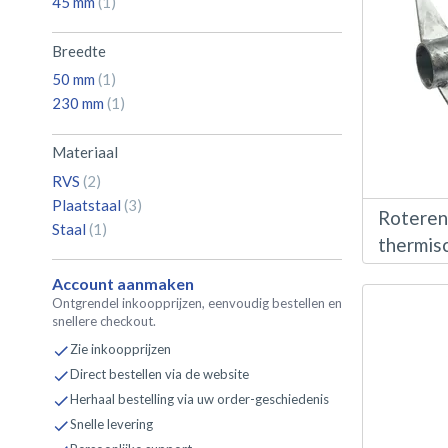
product
45 mm
1
Breedte
product
50 mm
1
product
230 mm
1
Materiaal
producten
RVS
2
producten
Plaatstaal
3
Roteren
product
Staal
1
thermisc
Account aanmaken
Ontgrendel inkoopprijzen, eenvoudig bestellen en
snellere checkout.
Zie inkoopprijzen
Direct bestellen via de website
Herhaal bestelling via uw order-geschiedenis
Snelle levering