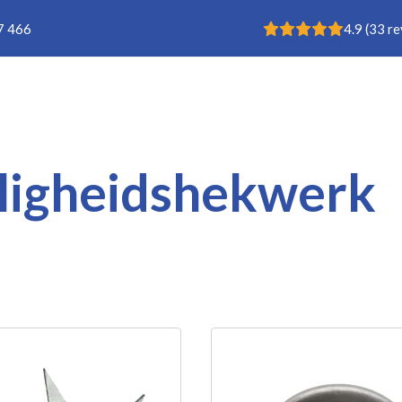
Rating: 4.9
7 466
4.9
(
33
re
Buisklem
ligheidshekwerk