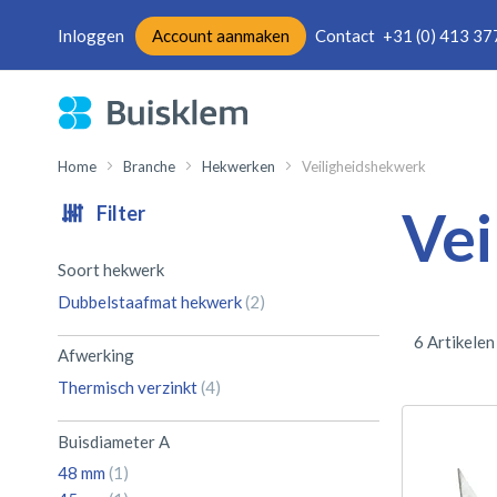
Inloggen
Account aanmaken
Contact
+31 (0) 413 37
Ga
naar
de
inhoud
Home
Branche
Hekwerken
Veiligheidshekwerk
Vei
Filter
Soort hekwerk
producten
Dubbelstaafmat hekwerk
2
6
Artikelen
Afwerking
producten
Thermisch verzinkt
4
Buisdiameter A
product
48 mm
1