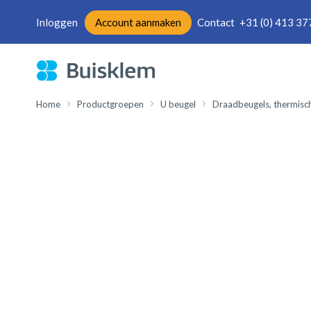
Inloggen
Account aanmaken
Contact
+31 (0) 413 37
Ga
naar
de
inhoud
Home
Productgroepen
U beugel
Draadbeugels, thermisch