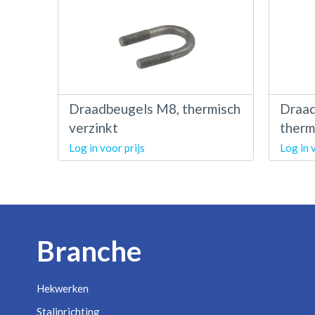
Draadbeugels M8, thermisch
Draad
verzinkt
therm
Log in voor prijs
Log in 
Branche
Hekwerken
Stalinrichting