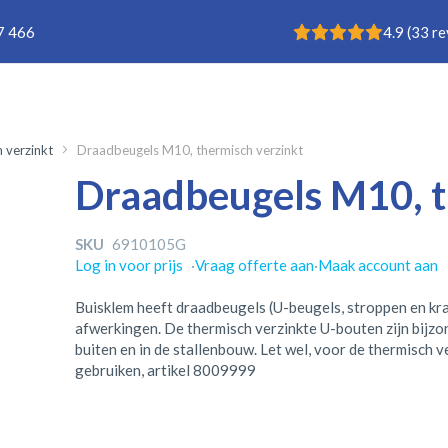
Rating: 4.9
7 466
4.9
(
33
re
 verzinkt
Draadbeugels M10, thermisch verzinkt
Draadbeugels M10, t
SKU
6910105G
Log in voor prijs
·
Vraag offerte aan
·
Maak account aan
Buisklem heeft draadbeugels (U-beugels, stroppen en kr
afwerkingen. De thermisch verzinkte U-bouten zijn bijz
buiten en in de stallenbouw. Let wel, voor de thermisch
gebruiken, artikel 8009999