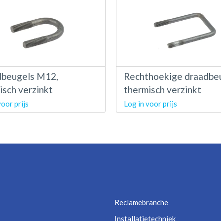
beugels M12,
Rechthoekige draadbeu
isch verzinkt
thermisch verzinkt
voor prijs
Log in voor prijs
Reclamebranche
Installatietechniek