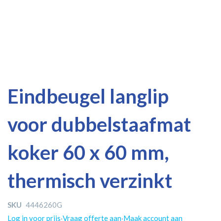
Ga
Ga
Eindbeugel langlip
naar
naar
het
het
voor dubbelstaafmat
einde
begin
van
van
de
de
koker 60 x 60 mm,
afbeeldingen-
afbeeldingen-
gallerij
gallerij
thermisch verzinkt
SKU
4446260G
Log in voor prijs
·
Vraag offerte aan
·
Maak account aan