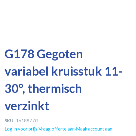
Ga
Ga
G178 Gegoten
naar
naar
het
het
variabel kruisstuk 11-
einde
begin
van
van
de
de
30°, thermisch
afbeeldingen-
afbeeldingen-
gallerij
gallerij
verzinkt
SKU
1618877G
Log in voor prijs
·
Vraag offerte aan
·
Maak account aan