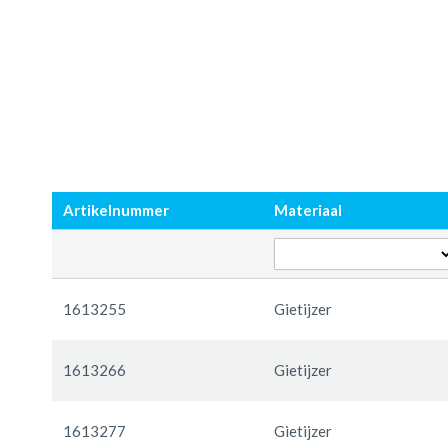
Ga
Ga
naar
naar
Artikelnummer
Materiaal
het
het
einde
begin
van
van
de
de
Gegroepeerde
afbeeldingen-
afbeeldingen-
productitems
1613255
Gietijzer
gallerij
gallerij
1613266
Gietijzer
1613277
Gietijzer