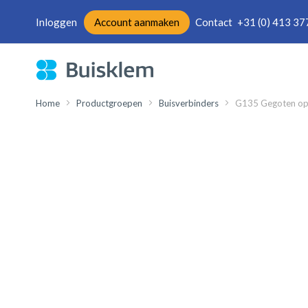
Inloggen
Account aanmaken
Contact
+31 (0) 413 37
Ga
naar
de
inhoud
Home
Productgroepen
Buisverbinders
G135 Gegoten ope