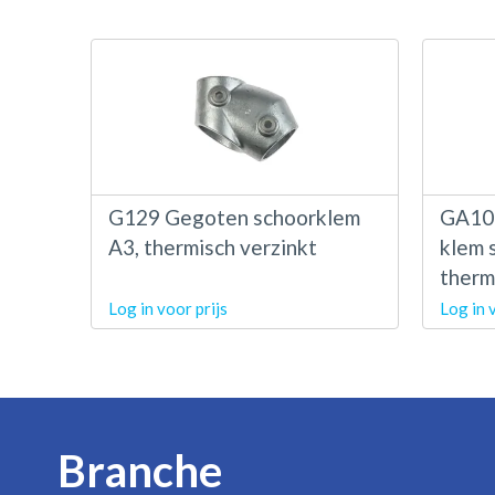
G129 Gegoten schoorklem
GA101
A3, thermisch verzinkt
klem 
therm
Log in voor prijs
Log in 
Branche