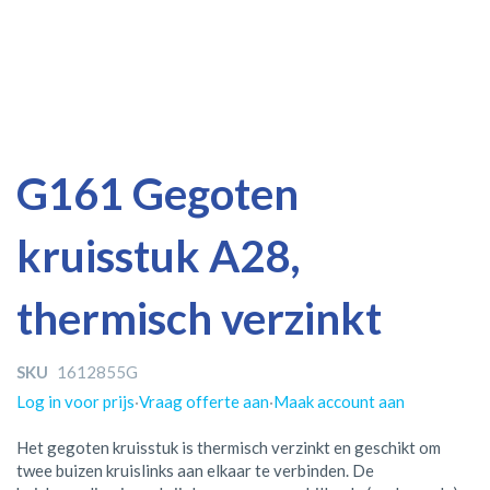
Ga
Ga
G161 Gegoten
naar
naar
het
het
kruisstuk A28,
einde
begin
van
van
de
de
thermisch verzinkt
afbeeldingen-
afbeeldingen-
gallerij
gallerij
SKU
1612855G
Log in voor prijs
·
Vraag offerte aan
·
Maak account aan
Het gegoten kruisstuk is thermisch verzinkt en geschikt om
twee buizen kruislinks aan elkaar te verbinden. De