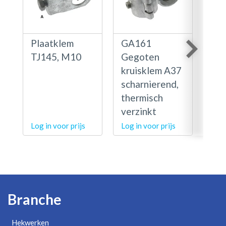
Plaatklem
GA161
G1
TJ145, M10
Gegoten
kru
kruisklem A37
g A
scharnierend,
the
thermisch
ver
verzinkt
Log in voor prijs
Log in voor prijs
Log 
Branche
Hekwerken