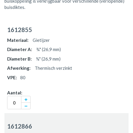
buiskoppeling is verkrijgbaar voor verschillende (verlopende)
buisdiktes.
Gegroepeerde
productitems
1612855
Gietijzer
¾" (26,9 mm)
¾" (26,9 mm)
Thermisch verzinkt
80
1612866