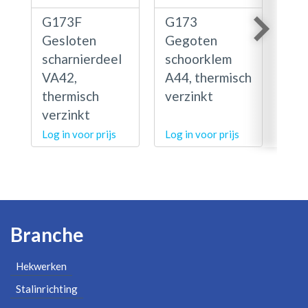
G173F
G173
G1
Gesloten
Gegoten
Ge
scharnierdeel
schoorklem
sc
VA42,
A44, thermisch
DA
thermisch
verzinkt
the
verzinkt
ver
Log in voor prijs
Log in voor prijs
Log 
Branche
Hekwerken
Stalinrichting