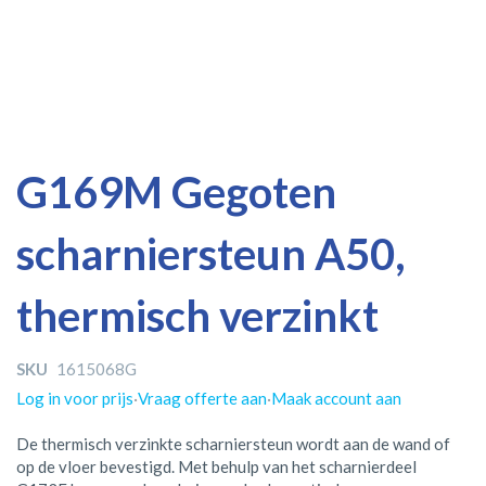
Ga
Ga
G169M Gegoten
naar
naar
het
het
scharniersteun A50,
einde
begin
van
van
de
de
thermisch verzinkt
afbeeldingen-
afbeeldingen-
gallerij
gallerij
SKU
1615068G
Log in voor prijs
·
Vraag offerte aan
·
Maak account aan
De thermisch verzinkte scharniersteun wordt aan de wand of
op de vloer bevestigd. Met behulp van het scharnierdeel