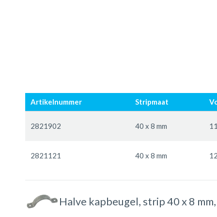
Ga
Ga
naar
naar
Artikelnummer
Stripmaat
Vo
het
het
einde
begin
Gegroepeerde
van
van
productitems
2821902
40 x 8 mm
11
de
de
afbeeldingen-
afbeeldingen-
2821121
40 x 8 mm
1
gallerij
gallerij
Halve kapbeugel, strip 40 x 8 mm,