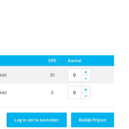
VPE
Aantal
inkt
30
inkt
0
Log in om te bestellen
Bekijk Prijzen