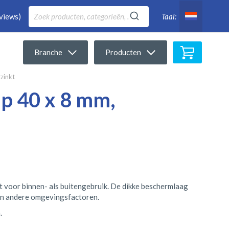
views)
Taal:
Winkelwa
Branche
Producten
zinkt
ip 40 x 8 mm,
t voor binnen- als buitengebruik. De dikke beschermlaag
en andere omgevingsfactoren.
.