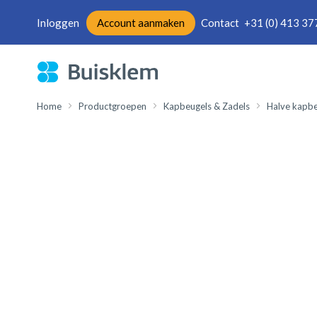
Inloggen
Account aanmaken
Contact
+31 (0) 413 37
Ga
naar
de
inhoud
Home
Productgroepen
Kapbeugels & Zadels
Halve kapbe