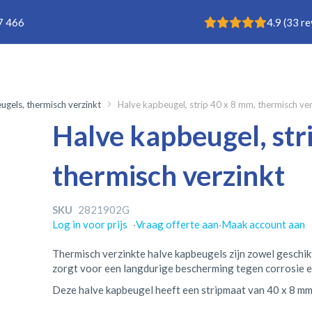
Rating: 4.9
7 466
4.9
(
33
re
ugels, thermisch verzinkt
Halve kapbeugel, strip 40 x 8 mm, thermisch ver
Halve kapbeugel, str
thermisch verzinkt
SKU
2821902G
Log in voor prijs
·
Vraag offerte aan
·
Maak account aan
Thermisch verzinkte halve kapbeugels zijn zowel geschik
zorgt voor een langdurige bescherming tegen corrosie 
Deze halve kapbeugel heeft een stripmaat van 40 x 8 mm