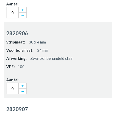
2820906
30 x 4 mm
34 mm
Zwart/onbehandeld staal
100
2820907