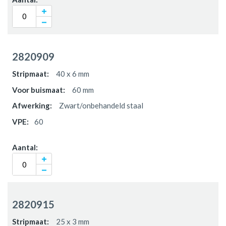
2820909
40 x 6 mm
60 mm
Zwart/onbehandeld staal
60
2820915
25 x 3 mm