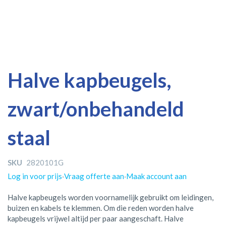
Ga
Ga
Halve kapbeugels,
naar
naar
het
het
zwart/onbehandeld
einde
begin
van
van
de
de
staal
afbeeldingen-
afbeeldingen-
gallerij
gallerij
SKU
2820101G
Log in voor prijs
·
Vraag offerte aan
·
Maak account aan
Halve kapbeugels worden voornamelijk gebruikt om leidingen,
buizen en kabels te klemmen. Om die reden worden halve
kapbeugels vrijwel altijd per paar aangeschaft. Halve