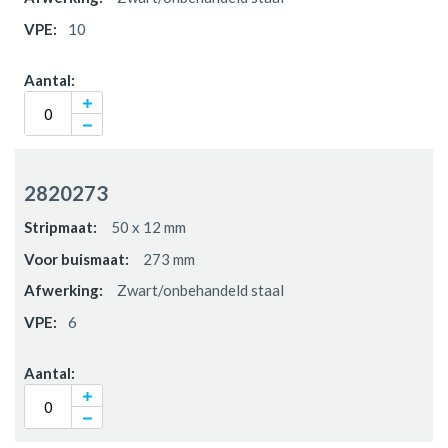
10
2820273
50 x 12 mm
273 mm
Zwart/onbehandeld staal
6