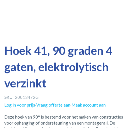
Ga
Ga
Hoek 41, 90 graden 4
naar
naar
het
het
gaten, elektrolytisch
einde
begin
van
van
de
de
verzinkt
afbeeldingen-
afbeeldingen-
gallerij
gallerij
SKU
20013472G
Log in voor prijs
·
Vraag offerte aan
·
Maak account aan
Deze hoek van 90° is bestemd voor het maken van constructies
voor ophanging of ondersteuning van een montagerail. De