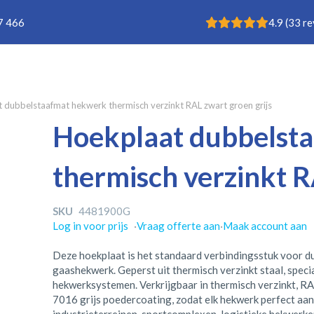
Rating: 4.9
7 466
4.9
(
33
re
 dubbelstaafmat hekwerk thermisch verzinkt RAL zwart groen grijs
Hoekplaat dubbelst
thermisch verzinkt R
SKU
4481900G
Log in voor prijs
·
Vraag offerte aan
·
Maak account aan
Deze hoekplaat is het standaard verbindingsstuk voor d
gaashekwerk. Geperst uit thermisch verzinkt staal, spec
hekwerksystemen. Verkrijgbaar in thermisch verzinkt, 
7016 grijs poedercoating, zodat elk hekwerk perfect aansl
industrieterreinen, sportcomplexen, logistieke hekwerke