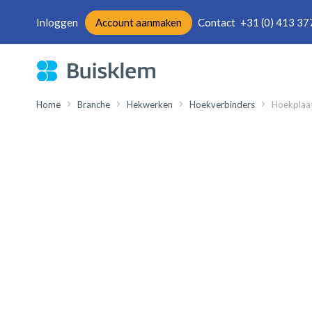
Inloggen
Account aanmaken
Contact
+31 (0) 413 37
Ga
naar
de
inhoud
Home
Branche
Hekwerken
Hoekverbinders
Hoekplaat