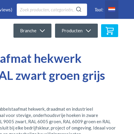
views)
Taal:
Winkelwa
Branche
Producten
aafmat hekwerk
AL zwart groen grijs
ubbelstaafmat hekwerk, draadmat en industrieel
iaal voor stevige, onderhoudsvrije hoeken in zware
RAL 9005 zwart, RAL 6005 groen, RAL 6009 groen en RAL
uit bij elke bedrijfskleur, project of omgeving. Ideaal voor
n en grootschalige beveiligingsprojecten.