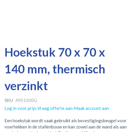
Ga
Ga
Hoekstuk 70 x 70 x
naar
naar
het
het
140 mm, thermisch
einde
begin
van
van
de
de
verzinkt
afbeeldingen-
afbeeldingen-
gallerij
gallerij
SKU
4901000G
Log in voor prijs
·
Vraag offerte aan
·
Maak account aan
Een hoekstuk wordt vaak gebruikt als bevestigingsbeugel voor
voerhekken in de stallenbouw en kan zowel aan de wand als aan