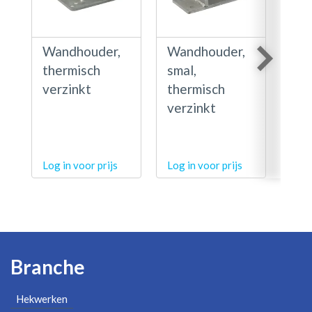
Wandhouder,
Wandhouder,
Hoe
thermisch
smal,
63 
verzinkt
thermisch
the
verzinkt
ver
Log in voor prijs
Log in voor prijs
Log 
Branche
Hekwerken