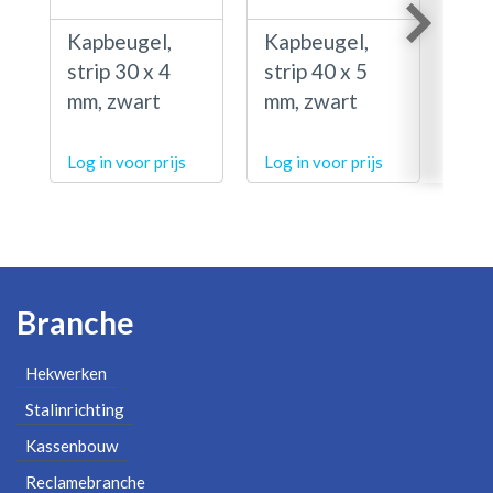
Kapbeugel,
Kapbeugel,
Kap
strip 30 x 4
strip 40 x 5
str
mm, zwart
mm, zwart
mm,
Log in voor prijs
Log in voor prijs
Log 
Branche
Hekwerken
Stalinrichting
Kassenbouw
Reclamebranche