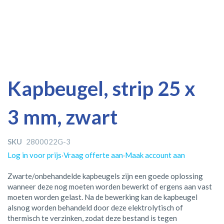
Ga
Ga
Kapbeugel, strip 25 x
naar
naar
het
het
3 mm, zwart
einde
begin
van
van
de
de
SKU
2800022G-3
afbeeldingen-
afbeeldingen-
gallerij
gallerij
Log in voor prijs
·
Vraag offerte aan
·
Maak account aan
Zwarte/onbehandelde kapbeugels zijn een goede oplossing
wanneer deze nog moeten worden bewerkt of ergens aan vast
moeten worden gelast. Na de bewerking kan de kapbeugel
alsnog worden behandeld door deze elektrolytisch of
thermisch te verzinken, zodat deze bestand is tegen