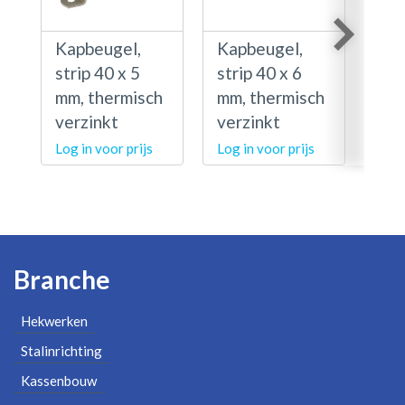
Kapbeugel,
Kapbeugel,
Kap
strip 40 x 5
strip 40 x 6
str
mm, thermisch
mm, thermisch
mm,
verzinkt
verzinkt
ver
Log in voor prijs
Log in voor prijs
Log 
Branche
Hekwerken
Stalinrichting
Kassenbouw