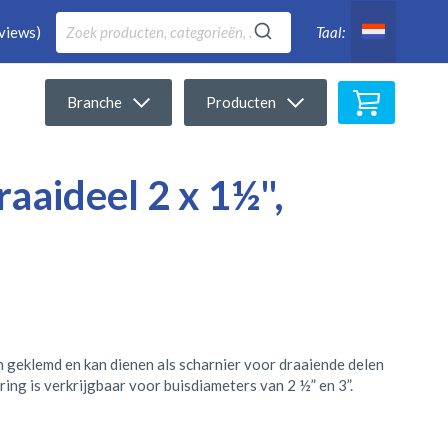
views)
Taal:
Winkelwa
Branche
Producten
raaideel 2 x 1½",
 geklemd en kan dienen als scharnier voor draaiende delen
ring is verkrijgbaar voor buisdiameters van 2 ½” en 3”.