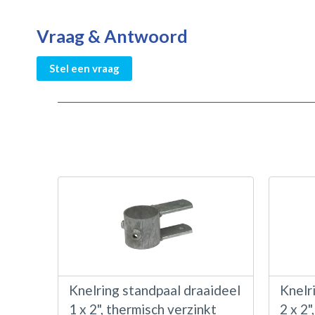
Vraag & Antwoord
Stel een vraag
Knelring standpaal draaideel
Knelr
1 x 2", thermisch verzinkt
2 x 2"