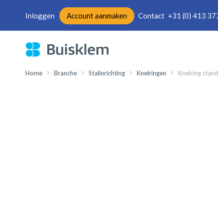
Inloggen
Account aanmaken
Contact
+31 (0) 413 37
Ga
naar
de
inhoud
Home
Branche
Stalinrichting
Knelringen
Knelring stand