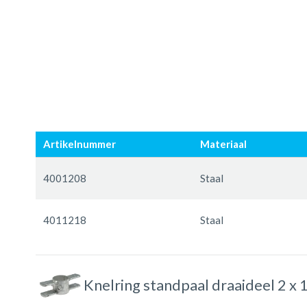
Ga
Ga
naar
naar
Artikelnummer
Materiaal
het
het
einde
begin
Gegroepeerde
van
van
productitems
4001208
Staal
de
de
afbeeldingen-
afbeeldingen-
4011218
Staal
gallerij
gallerij
Knelring standpaal draaideel 2 x 