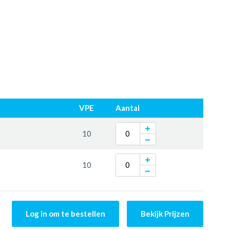
VPE
Aantal
10
10
Log in om te bestellen
Bekijk Prijzen