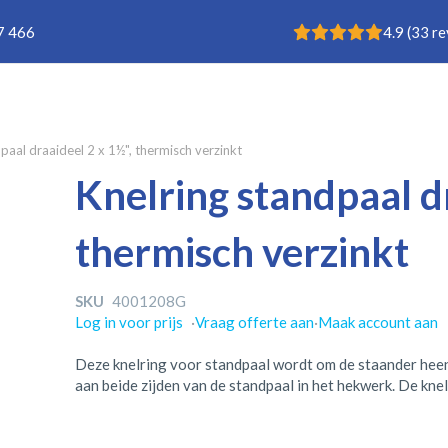
Rating: 4.9
7 466
4.9
(
33
re
paal draaideel 2 x 1½", thermisch verzinkt
Knelring standpaal d
thermisch verzinkt
SKU
4001208G
Log in voor prijs
·
Vraag offerte aan
·
Maak account aan
Deze knelring voor standpaal wordt om de staander heen
aan beide zijden van de standpaal in het hekwerk. De knel