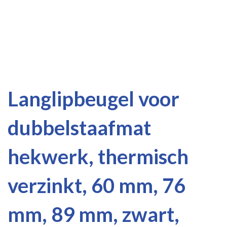
Ga
Ga
Langlipbeugel voor
naar
naar
het
het
dubbelstaafmat
einde
begin
van
van
de
de
hekwerk, thermisch
afbeeldingen-
afbeeldingen-
gallerij
gallerij
verzinkt, 60 mm, 76
mm, 89 mm, zwart,