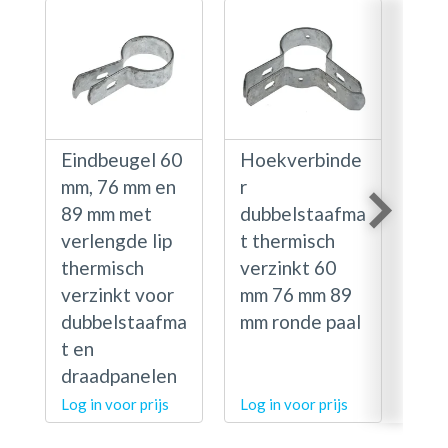
Eindbeugel 60
Hoekverbinde
Zel
mm, 76 mm en
r
rub
89 mm met
dubbelstaafma
inz
verlengde lip
t thermisch
lip
thermisch
verzinkt 60
bui
verzinkt voor
mm 76 mm 89
89
dubbelstaafma
mm ronde paal
t en
draadpanelen
Log in voor prijs
Log in voor prijs
Log 