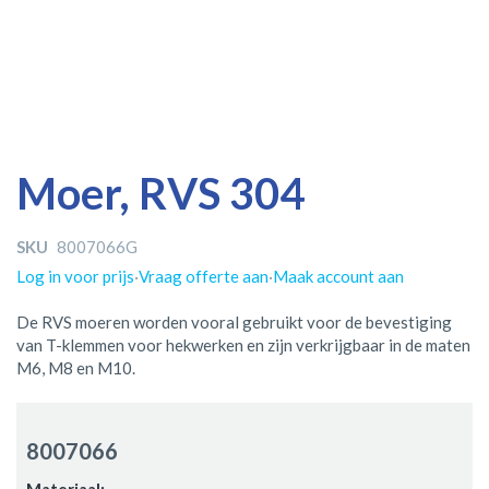
Ga
Ga
Moer, RVS 304
naar
naar
het
het
einde
begin
SKU
8007066G
van
van
Log in voor prijs
·
Vraag offerte aan
·
Maak account aan
de
de
afbeeldingen-
afbeeldingen-
De RVS moeren worden vooral gebruikt voor de bevestiging
gallerij
gallerij
van T-klemmen voor hekwerken en zijn verkrijgbaar in de maten
M6, M8 en M10.
Gegroepeerde
productitems
8007066