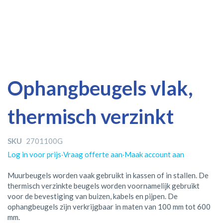
Ga
Ga
Ophangbeugels vlak,
naar
naar
het
het
thermisch verzinkt
einde
begin
van
van
de
de
SKU
2701100G
afbeeldingen-
afbeeldingen-
gallerij
gallerij
Log in voor prijs
·
Vraag offerte aan
·
Maak account aan
Muurbeugels worden vaak gebruikt in kassen of in stallen. De
thermisch verzinkte beugels worden voornamelijk gebruikt
voor de bevestiging van buizen, kabels en pijpen. De
ophangbeugels zijn verkrijgbaar in maten van 100 mm tot 600
mm.