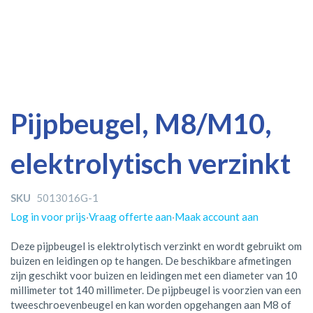
Ga
Ga
Pijpbeugel, M8/M10,
naar
naar
het
het
elektrolytisch verzinkt
einde
begin
van
van
de
de
SKU
5013016G-1
afbeeldingen-
afbeeldingen-
gallerij
gallerij
Log in voor prijs
·
Vraag offerte aan
·
Maak account aan
Deze pijpbeugel is elektrolytisch verzinkt en wordt gebruikt om
buizen en leidingen op te hangen. De beschikbare afmetingen
zijn geschikt voor buizen en leidingen met een diameter van 10
millimeter tot 140 millimeter. De pijpbeugel is voorzien van een
tweeschroevenbeugel en kan worden opgehangen aan M8 of