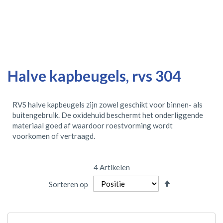
Halve kapbeugels, rvs 304
RVS halve kapbeugels zijn zowel geschikt voor binnen- als
buitengebruik. De oxidehuid beschermt het onderliggende
materiaal goed af waardoor roestvorming wordt
voorkomen of vertraagd.
4
Artikelen
Van
Sorteren op
hoog
naar
laag
sorteren