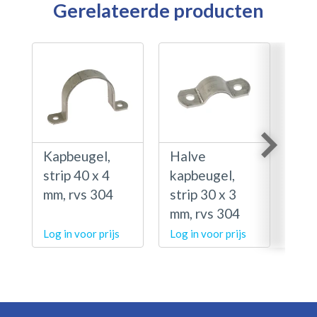
Gerelateerde producten
Kapbeugel,
Halve
Ha
strip 40 x 4
kapbeugel,
kap
mm, rvs 304
strip 30 x 3
str
mm, rvs 304
mm,
Log in voor prijs
Log in voor prijs
Log 