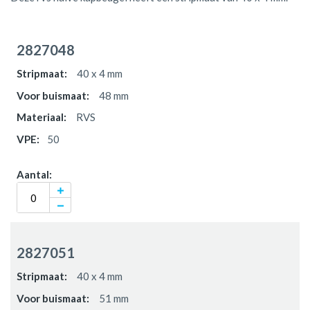
Gegroepeerde
productitems
2827048
40 x 4 mm
48 mm
RVS
50
2827051
40 x 4 mm
51 mm