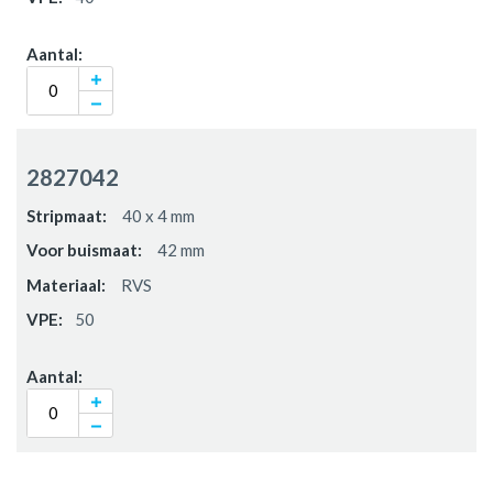
2827042
40 x 4 mm
42 mm
RVS
50