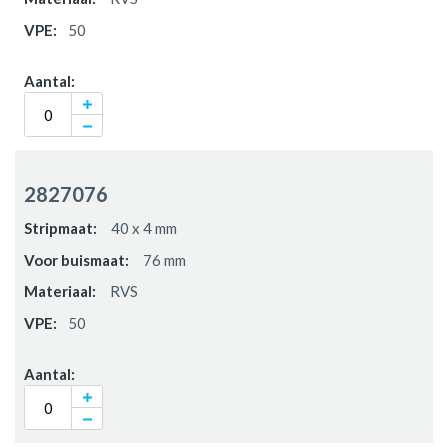
50
2827076
40 x 4 mm
76 mm
RVS
50