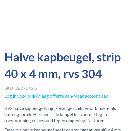
Ga
Ga
Halve kapbeugel, strip
naar
naar
het
het
40 x 4 mm, rvs 304
einde
begin
van
van
de
de
SKU
2827042G
afbeeldingen-
afbeeldingen-
gallerij
gallerij
Log in voor prijs
·
Vraag offerte aan
·
Maak account aan
RVS halve kapbeugels zijn zowel geschikt voor binnen- als
buitengebruik. Hiermee is de beugel beschermd tegen
roestvorming en bestand tegen omgevingsfactoren.
Deze rvs halve kapbeugel heeft een stripmaat van 40 x 4 mm.