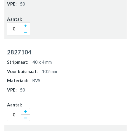
50
2827104
40 x 4 mm
102 mm
RVS
50