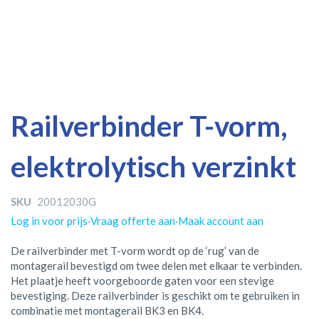
Ga
Ga
Railverbinder T-vorm,
naar
naar
het
het
elektrolytisch verzinkt
einde
begin
van
van
de
de
SKU
20012030G
afbeeldingen-
afbeeldingen-
gallerij
gallerij
Log in voor prijs
·
Vraag offerte aan
·
Maak account aan
De railverbinder met T-vorm wordt op de ‘rug’ van de
montagerail bevestigd om twee delen met elkaar te verbinden.
Het plaatje heeft voorgeboorde gaten voor een stevige
bevestiging. Deze railverbinder is geschikt om te gebruiken in
combinatie met montagerail BK3 en BK4.