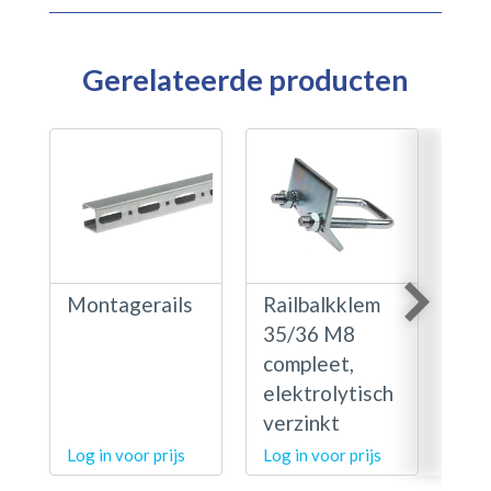
Gerelateerde producten
Montagerails
Railbalkklem
Rai
35/36 M8
41
compleet,
com
elektrolytisch
ele
verzinkt
ver
Log in voor prijs
Log in voor prijs
Log 