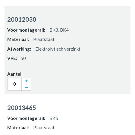
Gegroepeerde
productitems
20012030
BK3, BK4
Plaatstaal
Elektrolytisch verzinkt
50
20013465
BK5
Plaatstaal