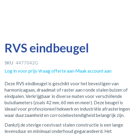
Ga
Ga
RVS eindbeugel
naar
naar
het
het
einde
begin
SKU
4477042G
van
van
Log in voor prijs
·
Vraag offerte aan
·
Maak account aan
de
de
afbeeldingen-
afbeeldingen-
Deze RVS eindbeugel is geschikt voor het bevestigen van
gallerij
gallerij
harmonicagaas, draadmat of raster aan ronde stalen buizen of
eindpalen. Verkrijgbaar in diverse maten voor verschillende
buisdiameters (zoals 42 mm, 60 mm en meer). Deze beugel is
ideaal voor professioneel hekwerk en industriële afrasteringen
waar duurzaamheid en corrosiebestendigheid belangrijk zijn.
Dankzij de stevige roestvast stalen constructie is een lange
levensduur en minimaal onderhoud gegarandeerd. Het