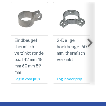
Eindbeugel
2-Delige
¼ 
thermisch
hoekbeugel 60
kor
verzinkt ronde
mm, thermisch
ha
paal 42 mm 48
verzinkt
, t
mm 60 mm 89
ver
mm
Log in voor prijs
Log in voor prijs
Log 