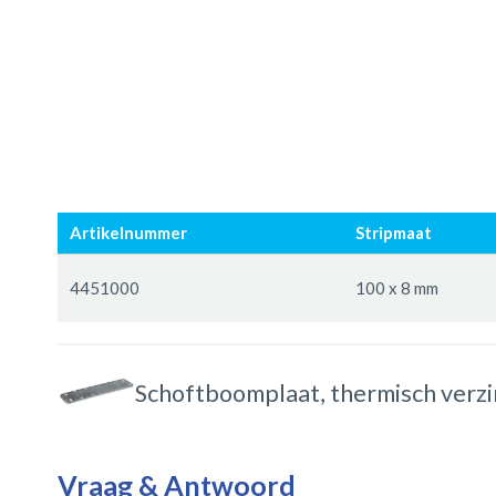
Ga
Ga
naar
naar
Artikelnummer
Stripmaat
het
het
einde
begin
Gegroepeerde
van
van
productitems
4451000
100 x 8 mm
de
de
afbeeldingen-
afbeeldingen-
gallerij
gallerij
Schoftboomplaat, thermisch verzi
Vraag & Antwoord