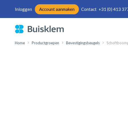
Inloggen
Account aanmaken
Contact
+31 (0) 413 37
Ga
naar
de
inhoud
Home
Productgroepen
Bevestigingsbeugels
Schoftboompl