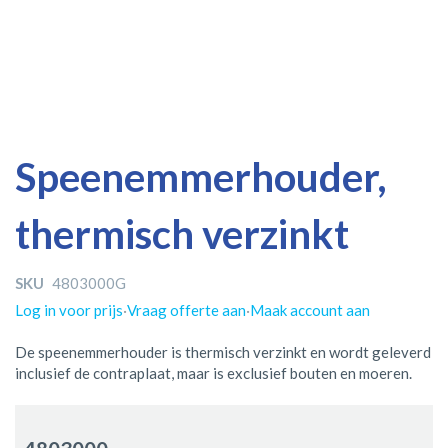
Ga
Ga
Speenemmerhouder,
naar
naar
het
het
thermisch verzinkt
einde
begin
van
van
de
de
SKU
4803000G
afbeeldingen-
afbeeldingen-
gallerij
gallerij
Log in voor prijs
·
Vraag offerte aan
·
Maak account aan
De speenemmerhouder is thermisch verzinkt en wordt geleverd
inclusief de contraplaat, maar is exclusief bouten en moeren.
Gegroepeerde
productitems