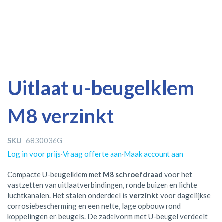
Ga
Ga
Uitlaat u-beugelklem
naar
naar
het
het
M8 verzinkt
einde
begin
van
van
de
de
SKU
6830036G
afbeeldingen-
afbeeldingen-
gallerij
gallerij
Log in voor prijs
·
Vraag offerte aan
·
Maak account aan
Compacte U-beugelklem met
M8 schroefdraad
voor het
vastzetten van uitlaatverbindingen, ronde buizen en lichte
luchtkanalen. Het stalen onderdeel is
verzinkt
voor dagelijkse
corrosiebescherming en een nette, lage opbouw rond
koppelingen en beugels. De zadelvorm met U-beugel verdeelt