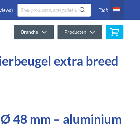
views)
Taal:
Winkelwa
Branche
Producten
ierbeugel extra breed
 Ø 48 mm – aluminium