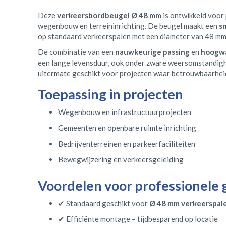
Deze
verkeersbordbeugel Ø 48 mm
is ontwikkeld voor
wegenbouw en terreininrichting. De beugel maakt een
s
op standaard verkeerspalen met een diameter van 48 mm
De combinatie van een
nauwkeurige passing
en
hoogwa
een lange levensduur, ook onder zware weersomstandighe
uitermate geschikt voor projecten waar betrouwbaarheid
Toepassing in projecten
Wegenbouw en infrastructuurprojecten
Gemeenten en openbare ruimte inrichting
Bedrijventerreinen en parkeerfaciliteiten
Bewegwijzering en verkeersgeleiding
Voordelen voor professionele 
✔ Standaard geschikt voor
Ø 48 mm verkeerspal
✔ Efficiënte montage – tijdbesparend op locatie