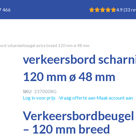
Rating: 4.9
7 466
4.9
(
33
re
ord scharnierbeugel extra breed 120 mm ø 48 mm
verkeersbord scharn
120 mm ø 48 mm
SKU
2370008G
Log in voor prijs
·
Vraag offerte aan
·
Maak account aan
Verkeersbordbeugel
– 120 mm breed