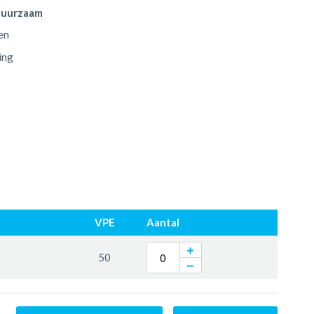
duurzaam
en
ing
VPE
Aantal
50