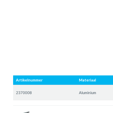
Artikelnummer
Materiaal
Gegroepeerde
productitems
2370008
Aluminium