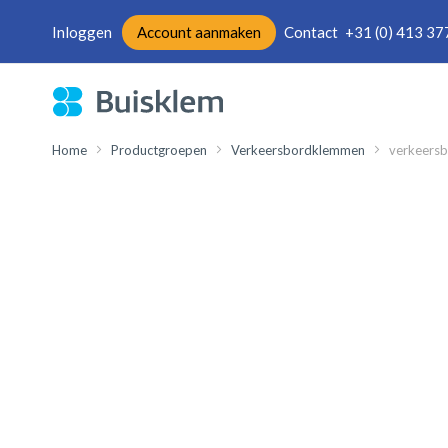
Inloggen
Account aanmaken
Contact
+31 (0) 413 37
Ga
naar
de
inhoud
Home
Productgroepen
Verkeersbordklemmen
verkeersb