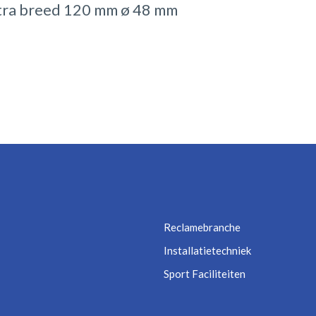
tra breed 120 mm ø 48 mm
Reclamebranche
Installatietechniek
Sport Faciliteiten