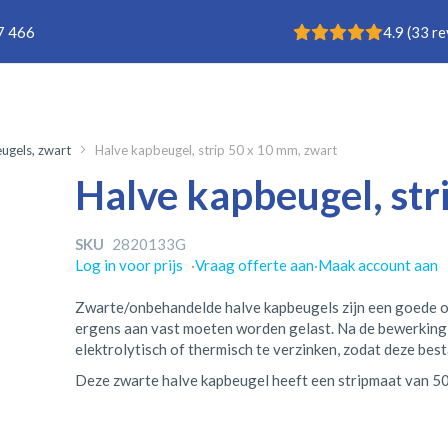
Rating: 4.9
7 466
4.9
(
33
re
ugels, zwart
Halve kapbeugel, strip 50 x 10 mm, zwart
Halve kapbeugel, str
SKU
2820133G
Log in voor prijs
·
Vraag offerte aan
·
Maak account aan
Zwarte/onbehandelde halve kapbeugels zijn een goede 
ergens aan vast moeten worden gelast. Na de bewerking
elektrolytisch of thermisch te verzinken, zodat deze be
Deze zwarte halve kapbeugel heeft een stripmaat van 5