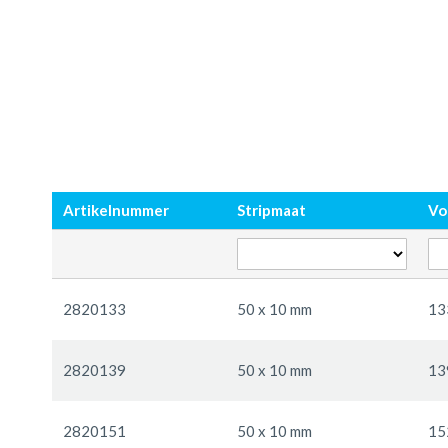
Ga
Ga
naar
naar
Artikelnummer
Stripmaat
Vo
het
het
einde
begin
van
van
de
de
Gegroepeerde
afbeeldingen-
afbeeldingen-
productitems
2820133
50 x 10 mm
13
gallerij
gallerij
2820139
50 x 10 mm
13
2820151
50 x 10 mm
15