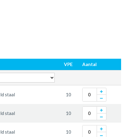
VPE
Aantal
d staal
10
d staal
10
d staal
10