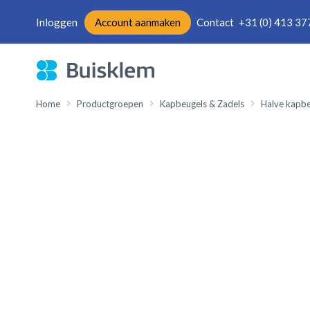
Inloggen
Account aanmaken
Contact
+31 (0) 413 37
Ga
naar
de
inhoud
Home
Productgroepen
Kapbeugels & Zadels
Halve kapbe