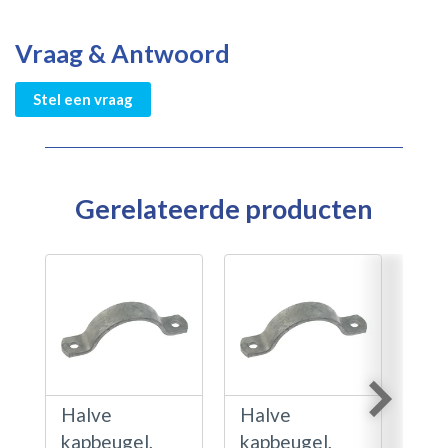
Vraag & Antwoord
Stel een vraag
Gerelateerde producten
Halve
Halve
Ha
kapbeugel,
kapbeugel,
kap