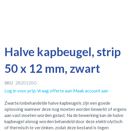
Ga
Ga
Halve kapbeugel, strip
naar
naar
het
het
50 x 12 mm, zwart
einde
begin
van
van
de
de
SKU
2820220G
afbeeldingen-
afbeeldingen-
gallerij
gallerij
Log in voor prijs
·
Vraag offerte aan
·
Maak account aan
Zwarte/onbehandelde halve kapbeugels zijn een goede
oplossing wanneer deze nog moeten worden bewerkt of ergens
aan vast moeten worden gelast. Na de bewerking kan de halve
kapbeugel alsnog worden behandeld door deze elektrolytisch
of thermisch te verzinken, zodat deze bestand is tegen