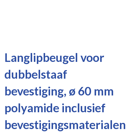
Ga
Ga
Langlipbeugel voor
naar
naar
het
het
dubbelstaaf
einde
begin
van
van
de
de
bevestiging, ø 60 mm
afbeeldingen-
afbeeldingen-
gallerij
gallerij
polyamide inclusief
bevestigingsmaterialen