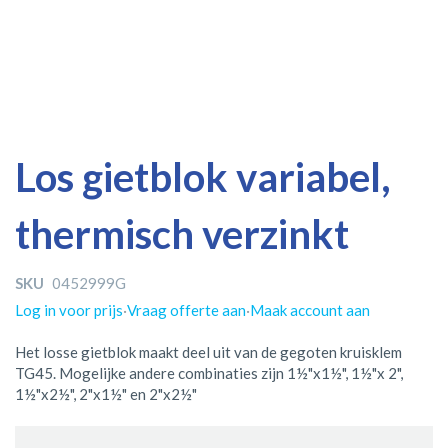
Ga
Ga
Los gietblok variabel,
naar
naar
het
het
thermisch verzinkt
einde
begin
van
van
de
de
SKU
0452999G
afbeeldingen-
afbeeldingen-
gallerij
gallerij
Log in voor prijs
·
Vraag offerte aan
·
Maak account aan
Het losse gietblok maakt deel uit van de gegoten kruisklem
TG45. Mogelijke andere combinaties zijn 1½"x1½", 1½"x 2",
1½"x2½", 2"x1½" en 2"x2½"
Gegroepeerde