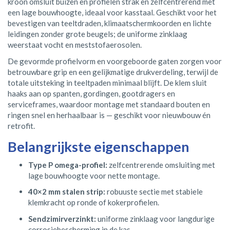
kroon omsluit buizen en profielen strak en zelfcentrerend met
een lage bouwhoogte, ideaal voor kasstaal. Geschikt voor het
bevestigen van teeltdraden, klimaatschermkoorden en lichte
leidingen zonder grote beugels; de uniforme zinklaag
weerstaat vocht en meststofaerosolen.
De gevormde profielvorm en voorgeboorde gaten zorgen voor
betrouwbare grip en een gelijkmatige drukverdeling, terwijl de
totale uitsteking in teeltpaden minimaal blijft. De klem sluit
haaks aan op spanten, gordingen, gootdragers en
serviceframes, waardoor montage met standaard bouten en
ringen snel en herhaalbaar is — geschikt voor nieuwbouw én
retrofit.
Belangrijkste eigenschappen
Type P omega-profiel:
zelfcentrerende omsluiting met
lage bouwhoogte voor nette montage.
40×2 mm stalen strip:
robuuste sectie met stabiele
klemkracht op ronde of kokerprofielen.
Sendzimirverzinkt:
uniforme zinklaag voor langdurige
corrosiebescherming in de kas.