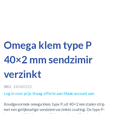
Ga
Ga
Omega klem type P
naar
naar
het
het
40×2 mm sendzimir
einde
begin
van
van
de
de
verzinkt
afbeeldingen-
afbeeldingen-
gallerij
gallerij
SKU
2456031G
Log in voor prijs
·
Vraag offerte aan
·
Maak account aan
Koudgevormde omega klem, type P, uit 40×2 mm stalen strip
met een gelijkmatige sendzimirverzinkte coating. De type P-