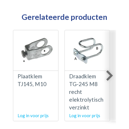
Gerelateerde producten
Plaatklem
Draadklem
Fol
TJ145, M10
TG-245 M8
ele
recht
ver
elektrolytisch
verzinkt
Log in voor prijs
Log in voor prijs
Log 