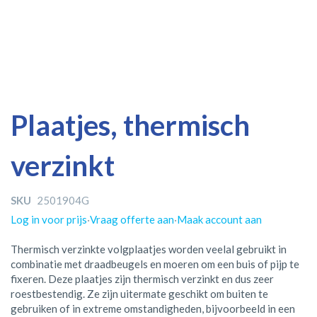
Ga
Ga
Plaatjes, thermisch
naar
naar
het
het
verzinkt
einde
begin
van
van
de
de
SKU
2501904G
afbeeldingen-
afbeeldingen-
gallerij
gallerij
Log in voor prijs
·
Vraag offerte aan
·
Maak account aan
Thermisch verzinkte volgplaatjes worden veelal gebruikt in
combinatie met draadbeugels en moeren om een buis of pijp te
fixeren. Deze plaatjes zijn thermisch verzinkt en dus zeer
roestbestendig. Ze zijn uitermate geschikt om buiten te
gebruiken of in extreme omstandigheden, bijvoorbeeld in een