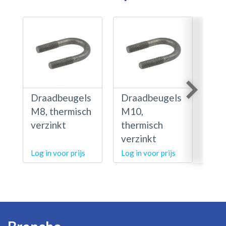
Draadbeugels
Draadbeugels
Dr
M8, thermisch
M10,
M1
verzinkt
thermisch
the
verzinkt
ver
Log in voor prijs
Log in voor prijs
Log 