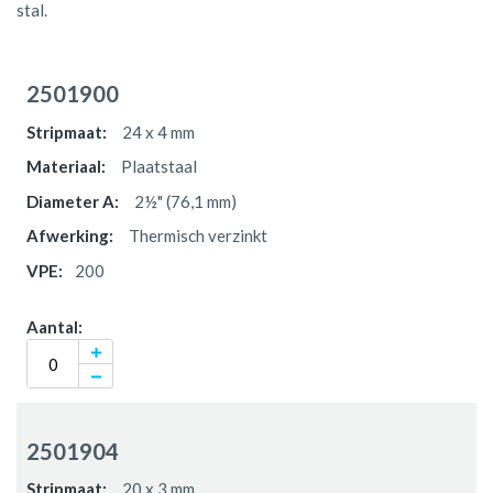
stal.
Gegroepeerde
productitems
2501900
24 x 4 mm
Plaatstaal
2½" (76,1 mm)
Thermisch verzinkt
200
2501904
20 x 3 mm