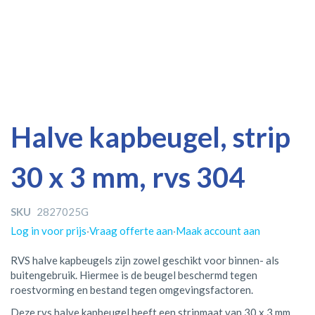
Ga
Ga
Halve kapbeugel, strip
naar
naar
het
het
30 x 3 mm, rvs 304
einde
begin
van
van
de
de
SKU
2827025G
afbeeldingen-
afbeeldingen-
gallerij
gallerij
Log in voor prijs
·
Vraag offerte aan
·
Maak account aan
RVS halve kapbeugels zijn zowel geschikt voor binnen- als
buitengebruik. Hiermee is de beugel beschermd tegen
roestvorming en bestand tegen omgevingsfactoren.
Deze rvs halve kapbeugel heeft een stripmaat van 30 x 3 mm.