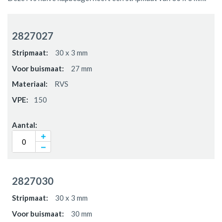
Gegroepeerde
productitems
2827027
30 x 3 mm
27 mm
RVS
150
2827030
30 x 3 mm
30 mm