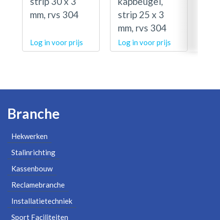
strip 30 x 3
kapbeugel,
kap
mm, rvs 304
strip 25 x 3
str
mm, rvs 304
mm,
Log in voor prijs
Log in voor prijs
Log 
Branche
Hekwerken
Stalinrichting
Kassenbouw
Reclamebranche
Installatietechniek
Sport Faciliteiten