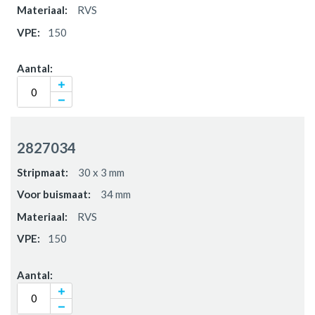
RVS
150
2827034
30 x 3 mm
34 mm
RVS
150